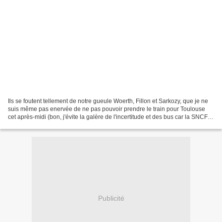
Ils se foutent tellement de notre gueule Woerth, Fillon et Sarkozy, que je ne
suis même pas enervée de ne pas pouvoir prendre le train pour Toulouse
cet après-midi (bon, j'évite la galère de l'incertitude et des bus car la SNCF
m'a prévenue par mail hier...
Publicité