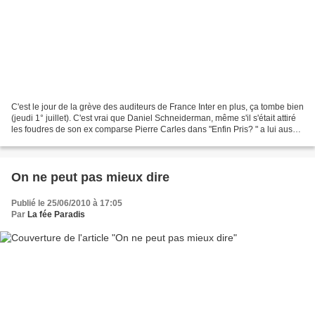
C'est le jour de la grève des auditeurs de France Inter en plus, ça tombe bien
(jeudi 1° juillet). C'est vrai que Daniel Schneiderman, même s'il s'était attiré
les foudres de son ex comparse Pierre Carles dans "Enfin Pris? " a lui aussi
été victime de...
On ne peut pas mieux dire
Publié le 25/06/2010 à 17:05
Par
La fée Paradis