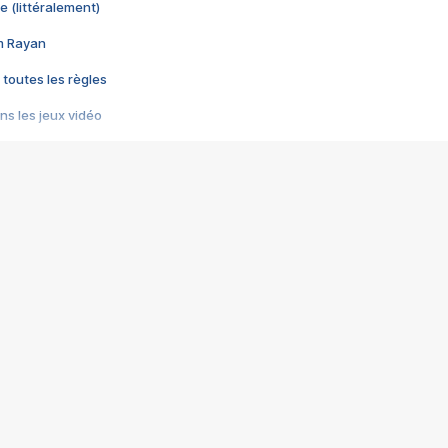
e (littéralement)
im Rayan
 toutes les règles
s les jeux vidéo
us choquant de Rockstar ? - Le scandale BULLY
e plus moche de Steam
du RÊVE tourne au CAUCHEMAR
pendant 8 heures
it… à tort
umiliés par un jeu vidéo
ire - Final Fantasy 8
ti un empire - Age of Empires
story DOFUS