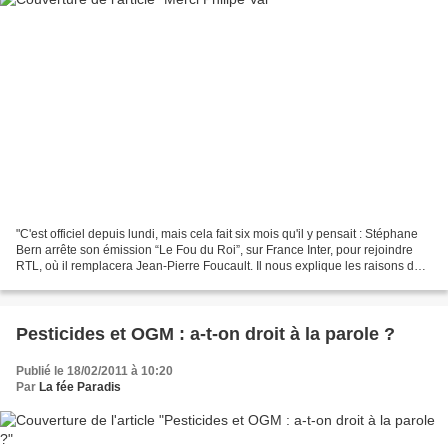
"C'est officiel depuis lundi, mais cela fait six mois qu'il y pensait : Stéphane
Bern arrête son émission “Le Fou du Roi”, sur France Inter, pour rejoindre
RTL, où il remplacera Jean-Pierre Foucault. Il nous explique les raisons de
son départ. « Oui,...
Pesticides et OGM : a-t-on droit à la parole ?
Publié le 18/02/2011 à 10:20
Par
La fée Paradis