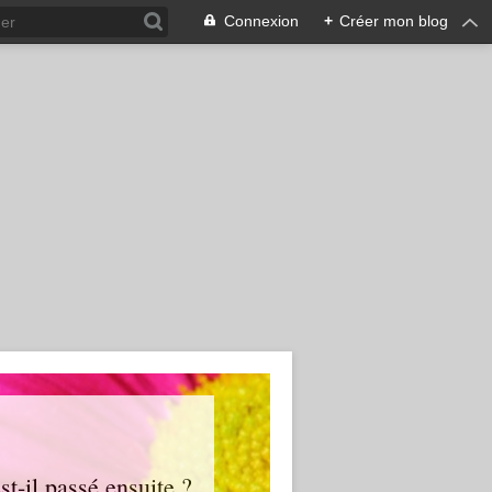
Connexion
+
Créer mon blog
t-il passé ensuite ?