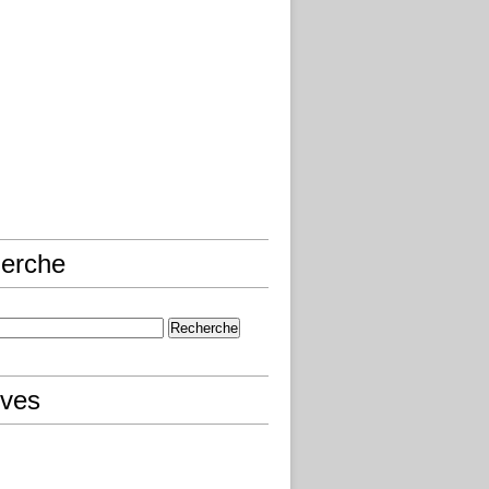
erche
ives