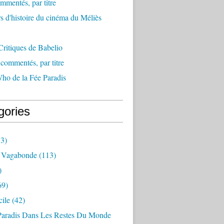
mmentés, par titre
s d'histoire du cinéma du Méliès
ritiques de Babelio
ommentés, par titre
ho de la Fée Paradis
gories
3)
 Vagabonde
(113)
)
69)
ile
(42)
Paradis Dans Les Restes Du Monde