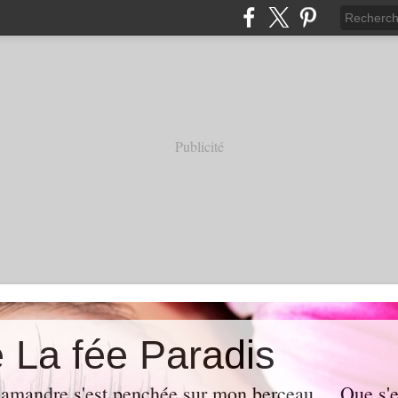
Publicité
e La fée Paradis
lamandre s'est penchée sur mon berceau ... Que s'es