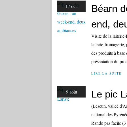
Béarn d
17 oct.
end, de
Visite de la laiterie
laiterie-fromagerie,
des produits à base
présentation du proc
LIRE LA SUITE
Le pic L
9 août
(Lescun, vallée d'A
national des Pyrénée
Rando pas facile (3 