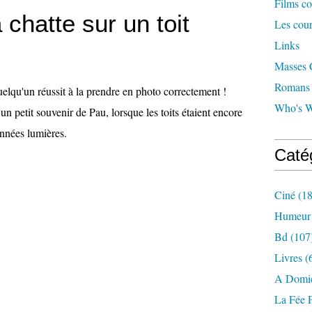
Films co
a chatte sur un toit
Les cour
Links
Masses C
Romans c
elqu'un réussit à la prendre en photo correctement !
Who's W
n petit souvenir de Pau, lorsque les toits étaient encore
années lumières.
Caté
Ciné
(18
Humeur
Bd
(107
Livres
(
A Domic
La Fée 