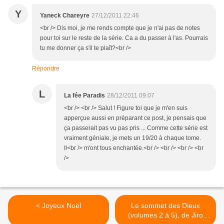
Y
Yaneck Chareyre
27/12/2011 22:46
<br /> Dis moi, je me rends compte que je n'ai pas de notes
pour toi sur le reste de la série. Ca a du passer à l'as. Pourrais
tu me donner ça s'il te plaît?<br />
Répondre
L
La fée Paradis
28/12/2011 09:07
<br /> <br /> Salut ! Figure toi que je m'en suis
apperçue aussi en préparant ce post, je pensais que
ça passerait pas vu pas pris ... Comme cette série est
vraiment géniale, je mets un 19/20 à chaque tome.
Il<br /> m'ont tous enchantée.<br /> <br /> <br /> <br
/>
< Joyeux Noël
Le sommet des Dieux
(volumes 2 à 5), de Jiro