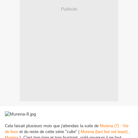
Publicité
Cela faisait plusieurs mois que j'attendais la suite de
Murena (7) - Vie
de feux
et du reste de cette série "culte" (
Murena (last but not least)
,
).
Murena
C'est trop long et trop frustrant, voilà pourquoi il ne faut