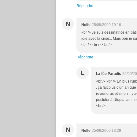
Répondre
N
Nelfe
25/09/2009 19:16
<br /> Je suis dessinatrice en bâti
joie avec la crise... Mais bon je s
<br /> <br /> <br />
Répondre
L
La fée Paradis
25/09/20
<br /> <br /> En plus l'
, ça fait plus d'un an qu
reviendras et sinon il y a
postuler à Utopia, au moin
<br />
N
Nelfe
25/09/2009 13:29