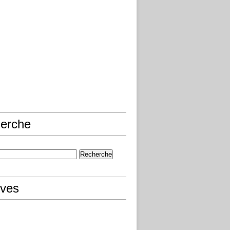
erche
ives