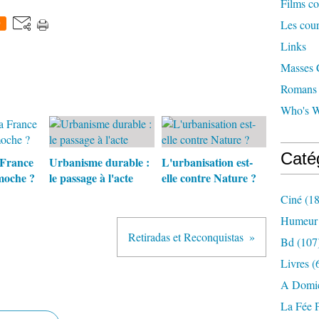
Films co
Les cour
0
Links
Masses C
Romans c
Who's W
Caté
France
Urbanisme durable :
L'urbanisation est-
moche ?
le passage à l'acte
elle contre Nature ?
Ciné
(18
Humeur
Retiradas et Reconquistas
Bd
(107
Livres
(
A Domic
La Fée 