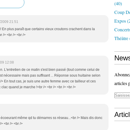
(40)
Coup D
Expos
(
/2009 21:51
Concerts
! En plus paraît que certains vieux croutons crachent dans la
 /> <br /> <br />
Théâtre
News
09 12:08
en. L'entretien de ce matin s'est bien passé (tout comme celui de
Abonnez-
est nécessaire mais pas suffisant ... Réponse sous huitaine selon
/> En tout cas, je suis une autre femme avec ce tailleur et ces
articles 
c clac quand je marche !<br /> <br /> <br /> <br />
Artic
 C écoeurant même qd tu démarres ss réseau...<br /> Mais dis donc
/> <br /> <br />