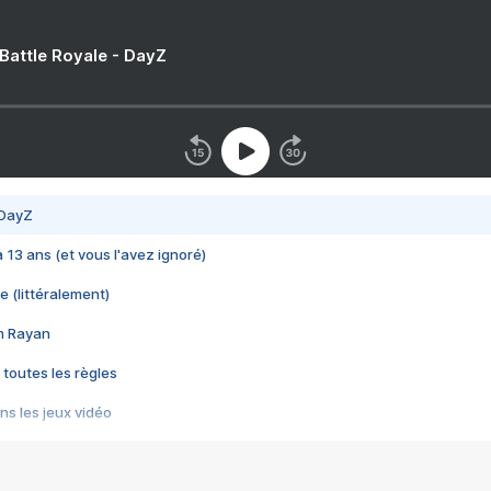
 Battle Royale - DayZ
 DayZ
 a 13 ans (et vous l'avez ignoré)
e (littéralement)
im Rayan
 toutes les règles
s les jeux vidéo
us choquant de Rockstar ? - Le scandale BULLY