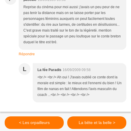
Reprise du cinéma pour moi aussi: j'avais un peu peur de ne
pas tenir la distance mais on se laisse porter par les
personnages féminins auxquels on peut facilement toutes
s'identifier: du rire aux larmes, de certitudes en désillusions...
C'est grave mais traité sur le ton de la légèreté. mention
spéciale pour le passage un peu loufoque sur le conte breton
duquel le titre est tiré.
Répondre
L
La fée Paradis
16/09/2009 09:58
<br /> <br /> Ah oui ! J'avais oublié ce conte dont la
morale est simple : le mieux est l'ennemi du bien ! Un
film de nanas en fait ! Attendons l'avis masculin du
coach ...<br /> <br /> <br /> <br />
< Les orpailleurs
La bête et la belle >