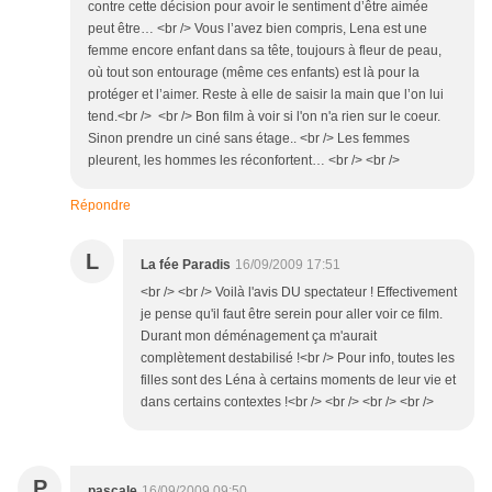
contre cette décision pour avoir le sentiment d’être aimée
peut être… <br /> Vous l’avez bien compris, Lena est une
femme encore enfant dans sa tête, toujours à fleur de peau,
où tout son entourage (même ces enfants) est là pour la
protéger et l’aimer. Reste à elle de saisir la main que l’on lui
tend.<br /> <br /> Bon film à voir si l'on n'a rien sur le coeur.
Sinon prendre un ciné sans étage.. <br /> Les femmes
pleurent, les hommes les réconfortent… <br /> <br />
Répondre
L
La fée Paradis
16/09/2009 17:51
<br /> <br /> Voilà l'avis DU spectateur ! Effectivement
je pense qu'il faut être serein pour aller voir ce film.
Durant mon déménagement ça m'aurait
complètement destabilisé !<br /> Pour info, toutes les
filles sont des Léna à certains moments de leur vie et
dans certains contextes !<br /> <br /> <br /> <br />
P
pascale
16/09/2009 09:50