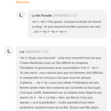
Répondre
L
La fée Paradis
16/09/2009 17:52
<br /> <br /> Pas grave, c'est pas la dictée du brevet
ce blog ! Je suis souvent horrifiée quand je me relis
...<br /> <br /> <br /> <br />
L
Lui
16/09/2009 17:47
<br /> Ouais, bon d'accord... voila mon ressenti:Il est vrai que
Chiara Mastroiani joue un rôle difficile et complexe.
Félicitation et grand bravo pour sa prestation !!<br /> <br />
Vu des mecs ; nous savons tous que les femmes sont difficiles
à comprendre et c’est pour cela que nous les aimons
d’ailleurs… <br /> Ici, Lena (voir même Frédérique) est une
femme aimée mais non comprise par sa famille où tout sujet
n’est que conflit. Notamment sur sa relation avec Nigel et son
avenir.<br /> <br /> Le titre « Non, ma fille tu n’iras pas
danser » va à la perfection ; l’ordre parental d’une mère
protectrice voulant le bien de sa fille. Et puis une fille allant