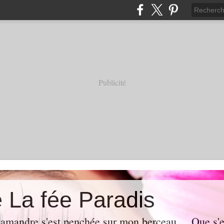
Publicité
e La fée Paradis
lamandre s'est penchée sur mon berceau ... Que s'es