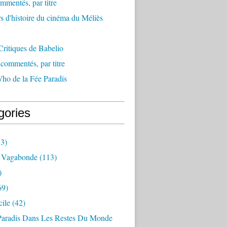
mmentés, par titre
s d'histoire du cinéma du Méliès
ritiques de Babelio
ommentés, par titre
ho de la Fée Paradis
gories
3)
 Vagabonde
(113)
)
69)
ile
(42)
Paradis Dans Les Restes Du Monde