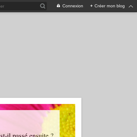
Connexion
+
Créer mon blog
t-il passé ensuite ?