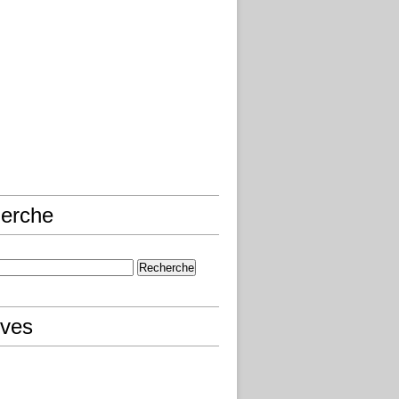
erche
ives