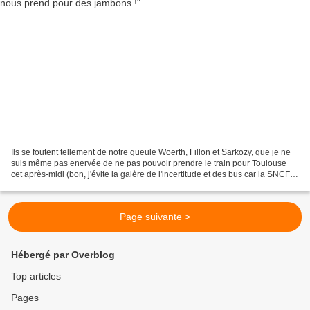
Ils se foutent tellement de notre gueule Woerth, Fillon et Sarkozy, que je ne
suis même pas enervée de ne pas pouvoir prendre le train pour Toulouse
cet après-midi (bon, j'évite la galère de l'incertitude et des bus car la SNCF
m'a prévenue par mail hier...
Page suivante >
Hébergé par Overblog
Top articles
Pages