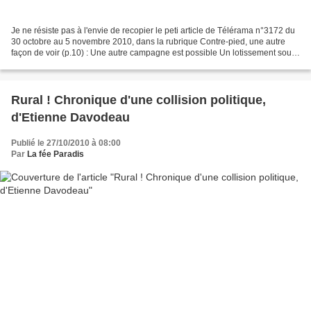
Je ne résiste pas à l'envie de recopier le peti article de Télérama n°3172 du
30 octobre au 5 novembre 2010, dans la rubrique Contre-pied, une autre
façon de voir (p.10) : Une autre campagne est possible Un lotissement sous
le soleil. Un méchant portail...
Rural ! Chronique d'une collision politique,
d'Etienne Davodeau
Publié le 27/10/2010 à 08:00
Par
La fée Paradis