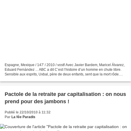
Espagne, Mexique / 147' / 2010 / vostf Avec Javier Bardem, Maricel Álvarez,
Eduard Fernàndez ... ABC a dit C’est l’histoire d’un homme en chute libre.
Sensible aux esprits, Uxbal, père de deux enfants, sent que la mort rôde.
Confronté à un quotidien corrompu...
Pactole de la retraite par capitalisation : on nous
prend pour des jambons !
Publié le 22/10/2010 à 11:32
Par
La fée Paradis