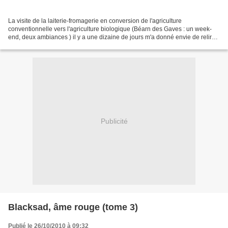
La visite de la laiterie-fromagerie en conversion de l'agriculture
conventionnelle vers l'agriculture biologique (Béarn des Gaves : un week-
end, deux ambiances ) il y a une dizaine de jours m'a donné envie de relire
cette BD reportage d'Etienne Davodeau,...
Publicité
Blacksad, âme rouge (tome 3)
Publié le 26/10/2010 à 09:32