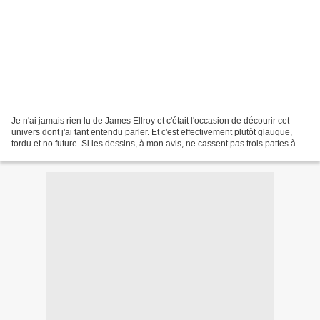
Je n'ai jamais rien lu de James Ellroy et c'était l'occasion de décourir cet
univers dont j'ai tant entendu parler. Et c'est effectivement plutôt glauque,
tordu et no future. Si les dessins, à mon avis, ne cassent pas trois pattes à un
canard, l'histoire...