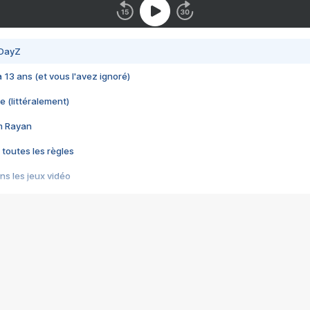
 DayZ
 a 13 ans (et vous l'avez ignoré)
e (littéralement)
im Rayan
 toutes les règles
s les jeux vidéo
us choquant de Rockstar ? - Le scandale BULLY
e plus moche de Steam
du RÊVE tourne au CAUCHEMAR
pendant 8 heures
it… à tort