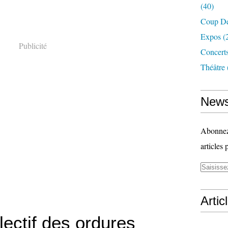
(40)
Coup D
Expos
(
Publicité
Concerts
Théâtre
News
Abonnez-
articles 
Artic
électif des ordures