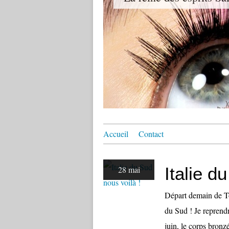
Accueil
Contact
Italie d
28 mai
Départ demain de To
du Sud ! Je reprendr
juin, le corps bronzé