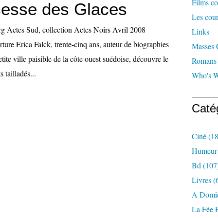
Films co
cesse des Glaces
Les cour
g Actes Sud, collection Actes Noirs Avril 2008
Links
ture Erica Falck, trente-cinq ans, auteur de biographies
Masses C
tite ville paisible de la côte ouest suédoise, découvre le
Romans c
 tailladés...
Who's W
Caté
Ciné
(18
Humeur
Bd
(107
Livres
(
A Domic
La Fée 