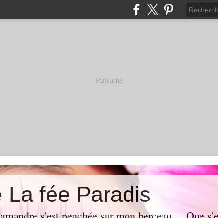
Publicité
e La fée Paradis
lamandre s'est penchée sur mon berceau ... Que s'es