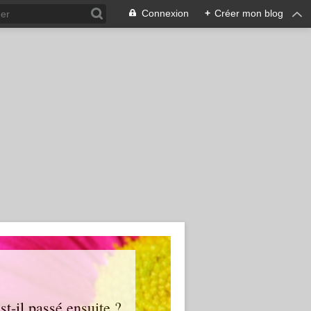
Connexion
+
Créer mon blog
t-il passé ensuite ?