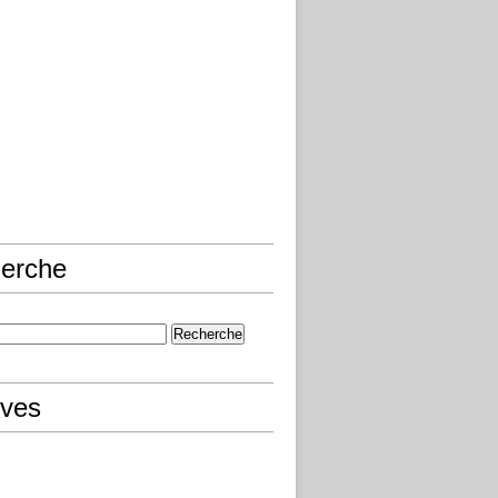
erche
ives