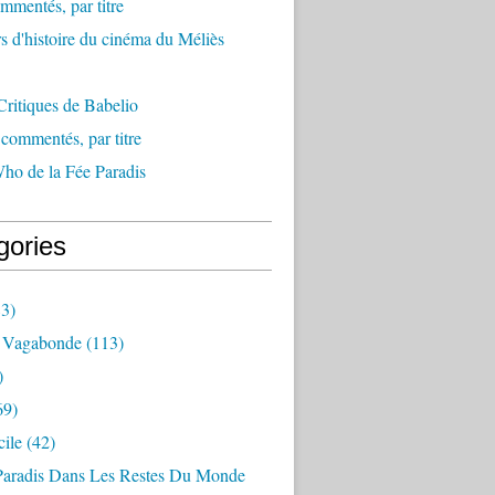
mmentés, par titre
s d'histoire du cinéma du Méliès
ritiques de Babelio
ommentés, par titre
ho de la Fée Paradis
gories
3)
 Vagabonde
(113)
)
69)
ile
(42)
Paradis Dans Les Restes Du Monde