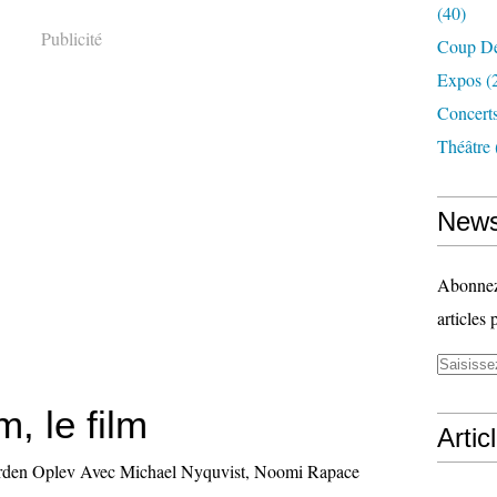
(40)
Publicité
Coup D
Expos
(
Concerts
Théâtre
News
Abonnez-
articles 
m, le film
Artic
Arden Oplev Avec Michael Nyquvist, Noomi Rapace