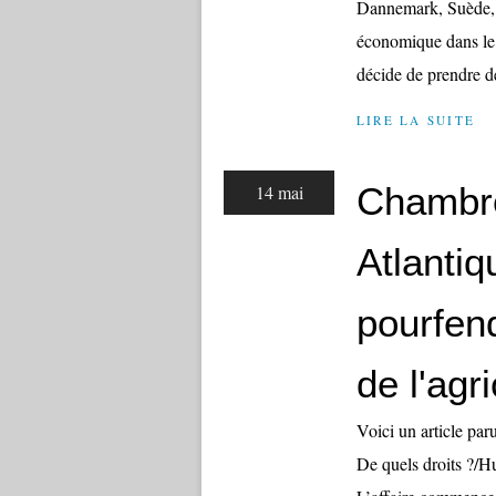
Dannemark, Suède, 2
économique dans le
décide de prendre de
LIRE LA SUITE
Chambre
14 mai
Atlantiq
pourfen
de l'agr
Voici un article par
De quels droits ?/H