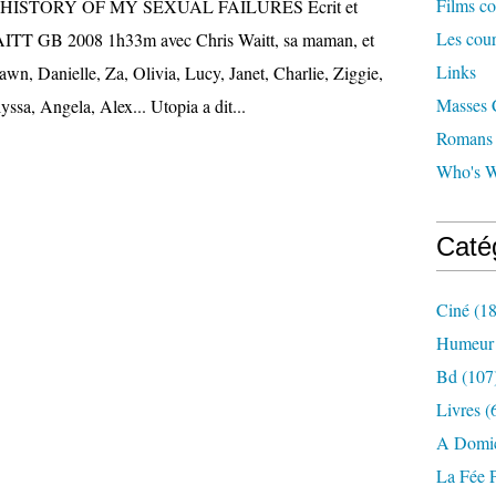
Films co
ISTORY OF MY SEXUAL FAILURES Écrit et
Les cour
WAITT GB 2008 1h33m avec Chris Waitt, sa maman, et
Links
awn, Danielle, Za, Olivia, Lucy, Janet, Charlie, Ziggie,
Masses C
yssa, Angela, Alex... Utopia a dit...
Romans c
Who's W
Caté
Ciné
(18
Humeur
Bd
(107
Livres
(
A Domic
La Fée 