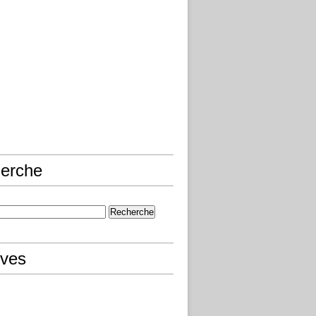
erche
ives