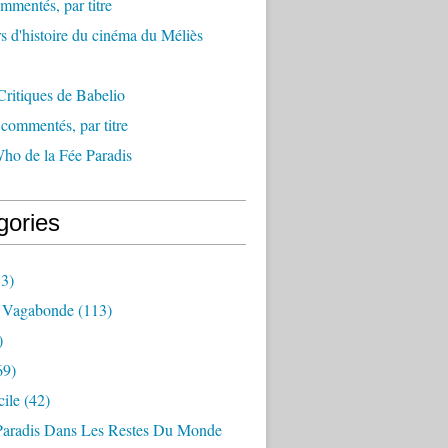
mmentés, par titre
s d'histoire du cinéma du Méliès
ritiques de Babelio
ommentés, par titre
ho de la Fée Paradis
gories
3)
 Vagabonde
(113)
)
69)
ile
(42)
Paradis Dans Les Restes Du Monde