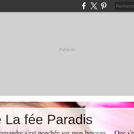
Publicité
e La fée Paradis
lamandre s'est penchée sur mon berceau ... Que s'es