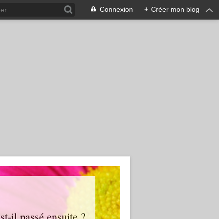
Connexion
+
Créer mon blog
t-il passé ensuite ?