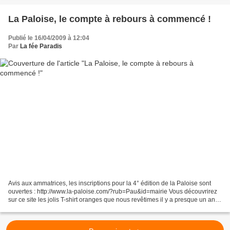
La Paloise, le compte à rebours à commencé !
Publié le 16/04/2009 à 12:04
Par
La fée Paradis
Avis aux ammatrices, les inscriptions pour la 4° édition de la Paloise sont
ouvertes : http://www.la-paloise.com/?rub=Pau&id=mairie Vous découvrirez
sur ce site les jolis T-shirt oranges que nous revêtimes il y a presque un an et
que j'utilise depuis...