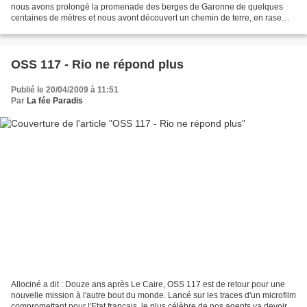
nous avons prolongé la promenade des berges de Garonne de quelques
centaines de mètres et nous avont découvert un chemin de terre, en rase
campagne, à une paire de kilomètres seulement...
OSS 117 - Rio ne répond plus
Publié le 20/04/2009 à 11:51
Par
La fée Paradis
Allociné a dit : Douze ans après Le Caire, OSS 117 est de retour pour une
nouvelle mission à l'autre bout du monde. Lancé sur les traces d'un microfilm
compromettant pour l'Etat français, le plus célèbre de nos agents va devoir