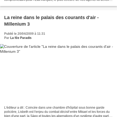
faire équipe avec la plus...
La reine dans le palais des courants d'air -
Millenium 3
Publié le 20/04/2009 à 11:31
Par
La fée Paradis
L'éditeur a dit : Coincée dans une chambre d'hôpital sous bonne garde
policière, Lisbeth est l'enjeu du combat décisif entre Mikael et les forces du
bien d'une part, la Säpo et toutes les aberrations d'un système d'autre part.