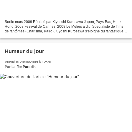
Sortie mars 2009 Réalisé par Kiyoschi Kurosawa Japon, Pays-Bas, Honk
Hong, 2008 Festival de Cannes, 2008 Le Méliès a dit : Spécialiste de films
de fantômes (Charisma, Kaïro), Kiyoshi Kurosawa s’éloigne du fantastique et
dresse cette fois-ci une histoire...
Humeur du jour
Publié le 28/04/2009 à 12:20
Par
La fée Paradis