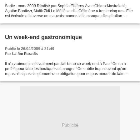
Sortie : mars 2009 Réalisé par Sophie Fillières Avec Chiara Mastroiani,
Agathe Bonitezr, Malik Zidi Le Méliès a dit : Célimène a trente-cinq ans. Elle
est écrivain et traverse un mauvais moment elle manque d'inspiration.
Classique. Elle préfère se faire...
Un week-end gastronomique
Publié le 26/04/2009 à 21:49
Par
La fée Paradis
Il n'a vraiment mais vraiment pas fait beau ce week-end à Pau ! On en a
profité pour faire les boutiques et manger ! On oublie trop souvent qu'un
repas n'est pas simplement une obligation pour ne pas mourrir de faim :
samedi soir très réussi au Mas des...
Publicité