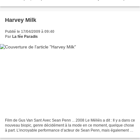
Coincée, oui, inactive,...
Harvey Milk
Publié le 17/04/2009 à 09:40
Par
La fée Paradis
Film de Gus Van Sant Avec Sean Penn ... 2008 Le Méliès a dit : Il y a dans ce
nouveau biopic, genre décidément à la mode en ce moment, quelque chose
à part. L’incroyable performance d’acteur de Sean Penn, mais également ce
portrait d’une Amérique en mouvement...