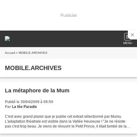
Publicité
MENU
Accueil
» MOBILE.ARCHIVES
MOBILE.ARCHIVES
La métaphore de la Mum
Publié le 30/04/2009 à 09:50
Par
La fée Paradis
C'est avec grand plaisir que je publie cet extrait sélectionné par Mumu.
L'adaptation théatrale est visible dans la Vallée Heureuse ! "Je ne résiste
pas c'est trop beau. Je viens de réouvrir le Petit Prince, il était tombé de la
bibliothèque." C’est alors...