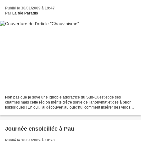
Publié le 30/01/2009 à 19:47
Par
La fée Paradis
Non pas que je soye une ignoble adoratrice du Sud-Ouest et de ses
charmes mais cette région mérite d'être sortie de l'anonymat et des à priori
folkloriques ! Eh oui, j'ai découvert aujourd'hui comment insérer des vidos
dans ce Blog ! Pour ce faire voici...
Journée ensoleillée à Pau
Publié le 30/01/2009 à 18:20