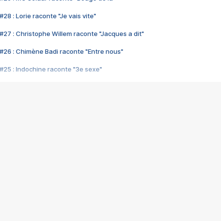
28 : Lorie raconte "Je vais vite"
#27 : Christophe Willem raconte "Jacques a dit"
#26 : Chimène Badi raconte "Entre nous"
#25 : Indochine raconte "3e sexe"
#24 : Zaho raconte "C'est chelou"
#23 : Patrick Bruel raconte "Au café des délices"
#22 : Kyo raconte "Le chemin"
#21 : Nolwenn Leroy raconte "Cassé"
#20 : Patrick Hernandez raconte "Born to be alive"
#19 : Lorie raconte "Près de moi"
#18 : Michael Jones raconte "A nos actes manqués" (avec Jean-Jacque
#17 : Khaled raconte "Aïcha"