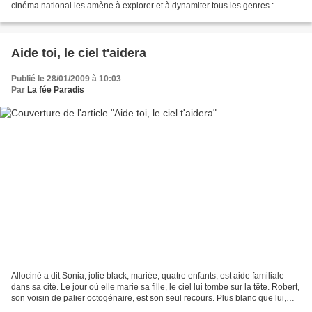
cinéma national les amène à explorer et à dynamiter tous les genres :
Memories of murder pour le polar, The...
Aide toi, le ciel t'aidera
Publié le 28/01/2009 à 10:03
Par
La fée Paradis
Allociné a dit Sonia, jolie black, mariée, quatre enfants, est aide familiale
dans sa cité. Le jour où elle marie sa fille, le ciel lui tombe sur la tête. Robert,
son voisin de palier octogénaire, est son seul recours. Plus blanc que lui,
difficile de...