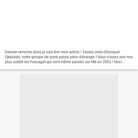
Deezer remrche alors je vais finir mon article ! J'avais omis d'évoquer
Okploide, notre groupe de punk palois plein d'énergie ! Vous n'aviez pas non
plus oublié les Fascagat qui sont même passés sur M6 en 2001 ! Voici
maintenant ma petite playlist chauviniste...