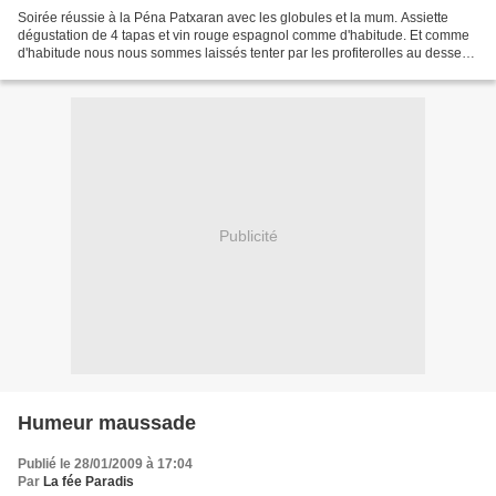
Soirée réussie à la Péna Patxaran avec les globules et la mum. Assiette
dégustation de 4 tapas et vin rouge espagnol comme d'habitude. Et comme
d'habitude nous nous sommes laissés tenter par les profiterolles au dessert !
Comme Dudule était au pays de...
Publicité
Humeur maussade
Publié le 28/01/2009 à 17:04
Par
La fée Paradis