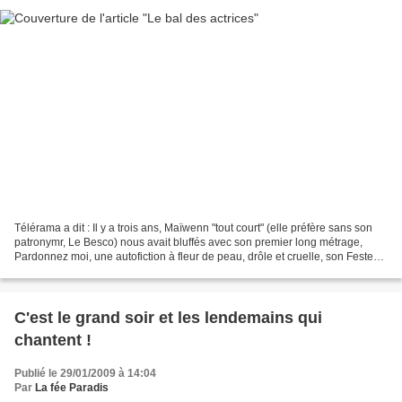
Télérama a dit : Il y a trois ans, Maïwenn "tout court" (elle préfère sans son
patronymr, Le Besco) nous avait bluffés avec son premier long métrage,
Pardonnez moi, une autofiction à fleur de peau, drôle et cruelle, son Festen
à elle. Beaucoup plus glamour...
C'est le grand soir et les lendemains qui
chantent !
Publié le 29/01/2009 à 14:04
Par
La fée Paradis